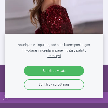
Naudojame slapukus, kad suteiktume paslaugas,
rinkodarai ir norėdami pagerinti jūsų patirtį.
Pritaikyti
Sutikti su visais
SLAPUKAI
Sutikti tik su būtinais