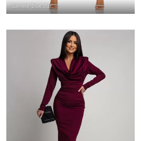
Suknelė "Blue Star"