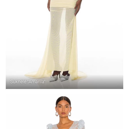
Suknelė "Amarila"