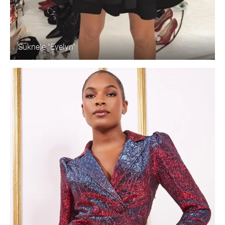
Suknelė "Evelyn"