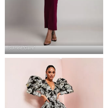
Suknelė "Claire"