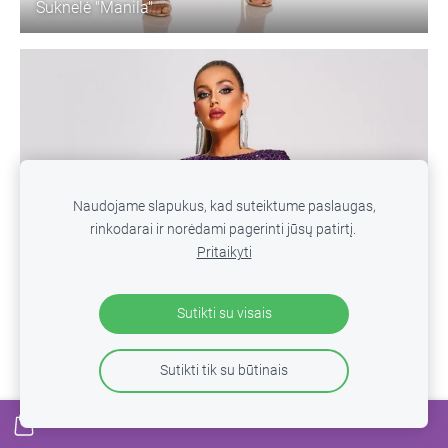
Suknelė "Manila"
Naudojame slapukus, kad suteiktume paslaugas,
rinkodarai ir norėdami pagerinti jūsų patirtį.
Pritaikyti
Sutikti su visais
Sutikti tik su būtinais