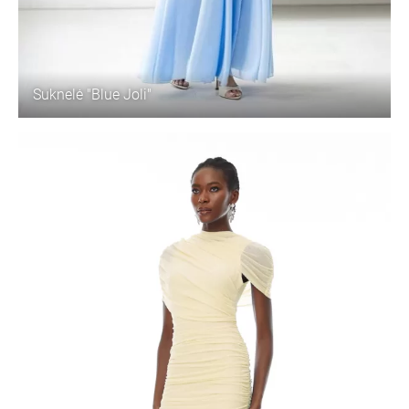
Suknelė "Blue Joli"