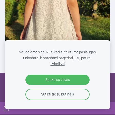
Naudojame slapukus, kad suteiktume paslaugas,
rinkodarai ir norėdami pagerinti jūsų patirtį.
Pritaikyti
Sutikti su visais
SLAPUKAI
Sutikti tik su būtinais