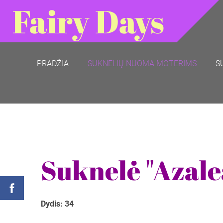
Fairy Days
PRADŽIA
SUKNELIŲ NUOMA MOTERIMS
S
Suknelė "Azale
Dydis: 34