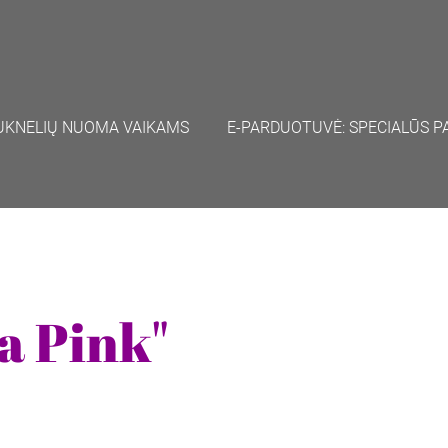
UKNELIŲ NUOMA VAIKAMS
E-PARDUOTUVĖ: SPECIALŪS P
a Pink"