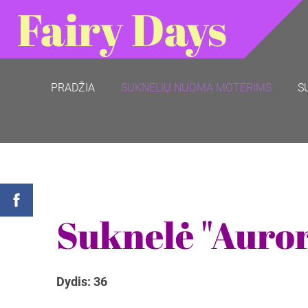
Fairy Days
PRADŽIA
SUKNELIŲ NUOMA MOTERIMS
S
Suknelė "Auror
Dydis: 36