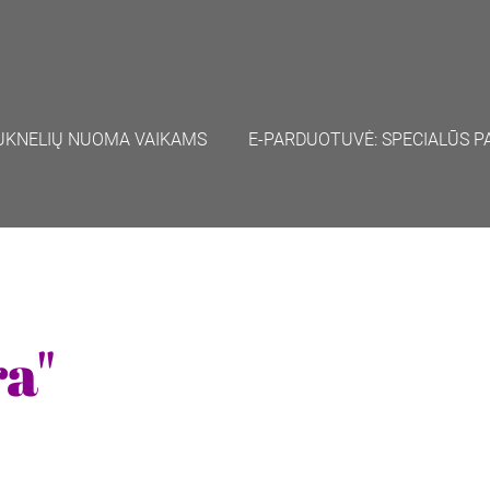
UKNELIŲ NUOMA VAIKAMS
E-PARDUOTUVĖ: SPECIALŪS P
a"