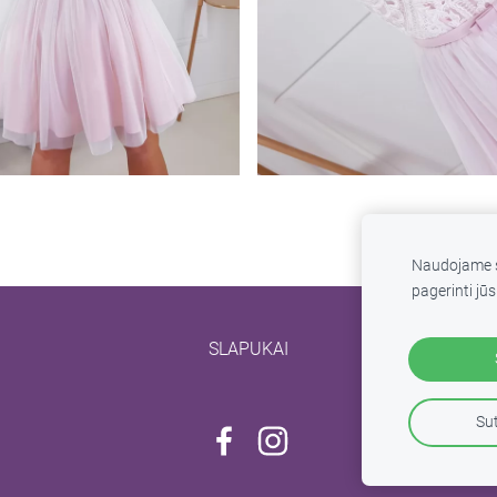
Naudojame s
pagerinti jūs
SLAPUKAI
Sut