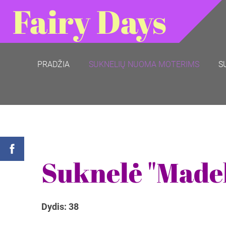
Fairy Days
PRADŽIA
SUKNELIŲ NUOMA MOTERIMS
S
Suknelė "Madel
Dydis: 38