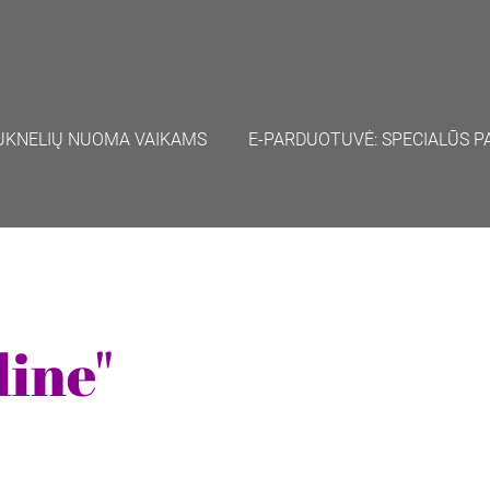
UKNELIŲ NUOMA VAIKAMS
E-PARDUOTUVĖ: SPECIALŪS P
ine"