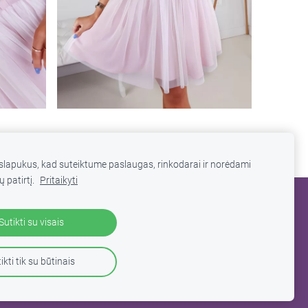
lapukus, kad suteiktume paslaugas, rinkodarai ir norėdami
ų patirtį.
Pritaikyti
Sutikti su visais
ikti tik su būtinais