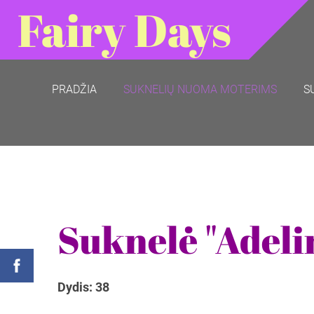
Fairy Days
PRADŽIA
SUKNELIŲ NUOMA MOTERIMS
S
Suknelė "Adeli
Dydis: 38