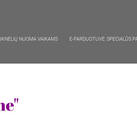
UKNELIŲ NUOMA VAIKAMS
E-PARDUOTUVĖ: SPECIALŪS P
ne"