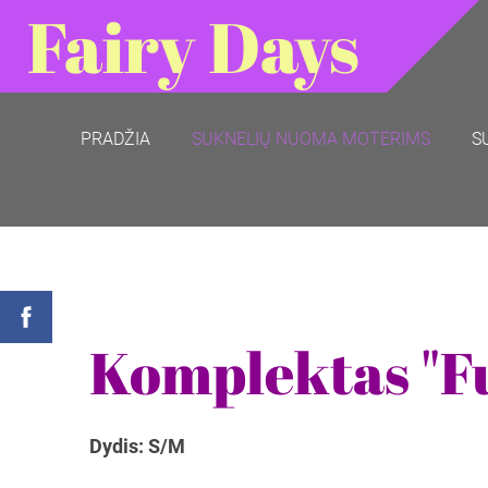
Fairy Days
PRADŽIA
SUKNELIŲ NUOMA MOTERIMS
S
Komplektas "F
Dydis: S/M