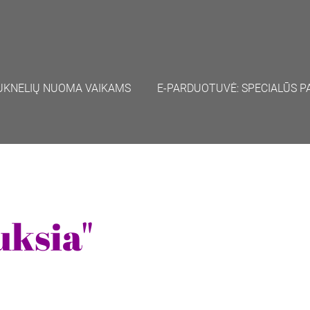
UKNELIŲ NUOMA VAIKAMS
E-PARDUOTUVĖ: SPECIALŪS P
uksia"