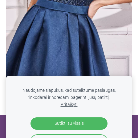
Naudojame slapukus, kad suteiktume paslaugas,
rinkodarai ir norėdami pagerinti jūsų patirtį.
Pritaikyti
Sutikti su visais
SLAPUKAI