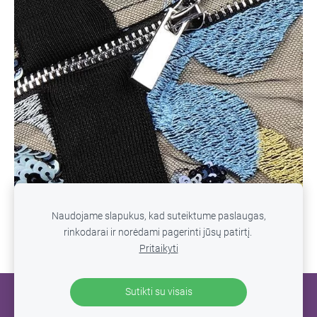
Naudojame slapukus, kad suteiktume paslaugas,
rinkodarai ir norėdami pagerinti jūsų patirtį.
Pritaikyti
Sutikti su visais
SLAPUKAI