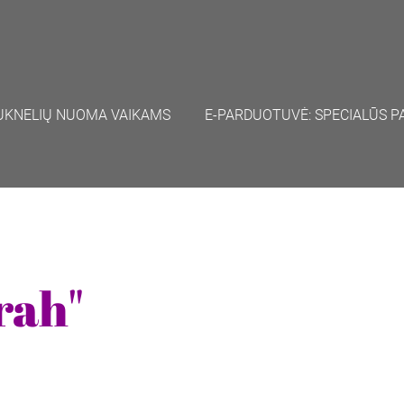
UKNELIŲ NUOMA VAIKAMS
E-PARDUOTUVĖ: SPECIALŪS P
rah"