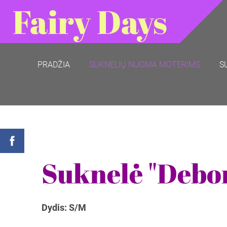
Fairy Days
PRADŽIA
SUKNELIŲ NUOMA MOTERIMS
S
Suknelė "Debo
Dydis: S/M