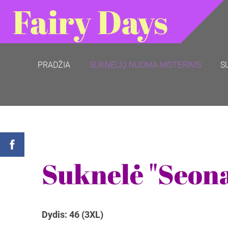
Fairy Days
PRADŽIA
SUKNELIŲ NUOMA MOTERIMS
S
Suknelė "Seon
Dydis: 46 (3XL)