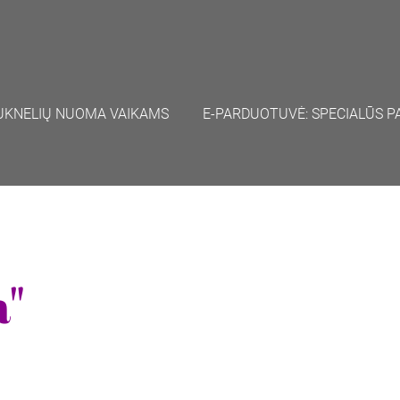
UKNELIŲ NUOMA VAIKAMS
E-PARDUOTUVĖ: SPECIALŪS P
a"