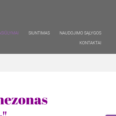
ASIŪLYMAI
SIUNTIMAS
NAUDOJIMO SĄLYGOS
KONTAKTAI
nezonas