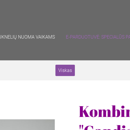
UKNELIŲ NUOMA VAIKAMS
E-PARDUOTUVĖ: SPECIALŪS P
Viskas
Kombi