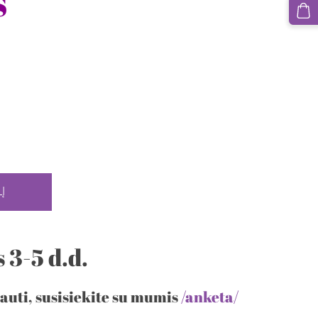
s"
Į
 3-5 d.d.
auti, susisiekite su mumis
/anketa/