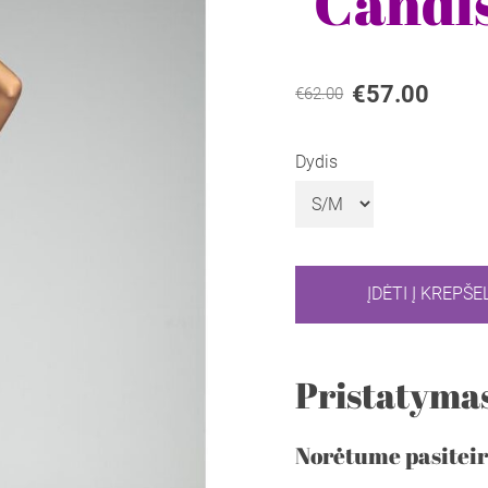
"Candi
€57.00
€62.00
Dydis
ĮDĖTI Į KREPŠEL
Pristatymas
Norėtume pasiteir