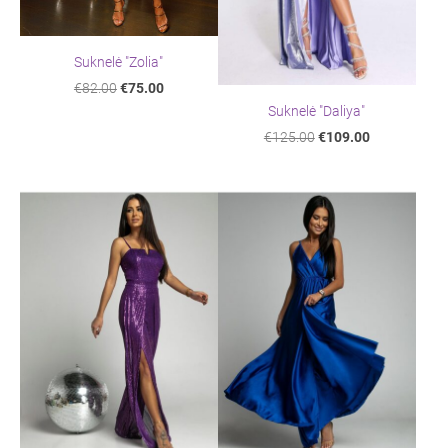
Suknelė "Zolia"
€82.00
€75.00
Suknelė "Daliya"
€125.00
€109.00