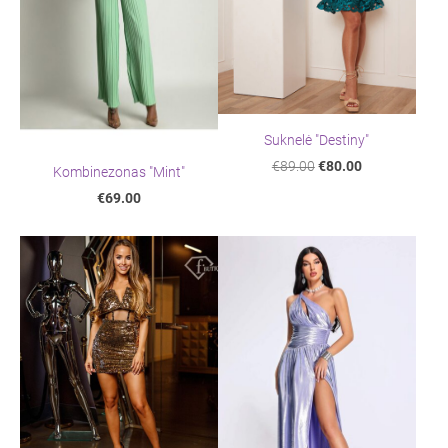
Suknelė "Destiny"
€89.00
€80.00
Kombinezonas "Mint"
€69.00