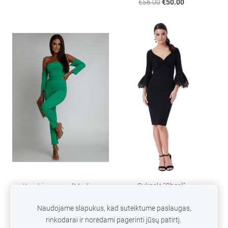
€56.00
€50.00
Suknelė "Cheril"
Kombinezonas "Madina
Green"
€72.00
€49.00
Naudojame slapukus, kad suteiktume paslaugas,
€56.00
€50.00
rinkodarai ir norėdami pagerinti jūsų patirtį.