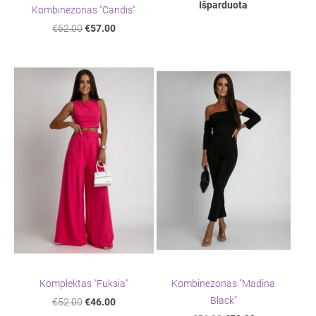
Išparduota
Kombinezonas "Candis"
€62.00
€57.00
Komplektas "Fuksia"
Kombinezonas "Madina
Black"
€52.00
€46.00