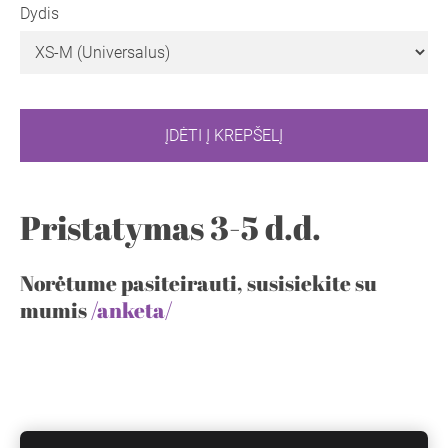
Dydis
ĮDĖTI Į KREPŠELĮ
Pristatymas 3-5 d.d.
Norėtume pasiteirauti, susisiekite su
mumis
/anketa/