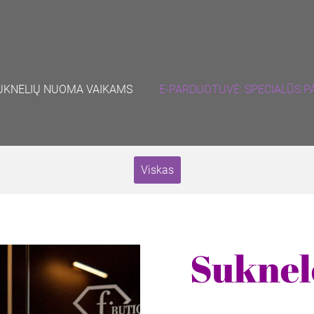
UKNELIŲ NUOMA VAIKAMS
E-PARDUOTUVĖ: SPECIALŪS P
Viskas
Suknelė