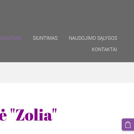
ASIŪLYMAI
SIUNTIMAS
NAUDOJIMO SĄLYGOS
KONTAKTAI
 "Zolia"