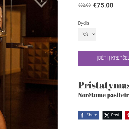
€75.00
€82.00
Dydis
ĮDĖTI Į KREPŠEL
Pristatymas
Norėtume pasiteir
Share
Post