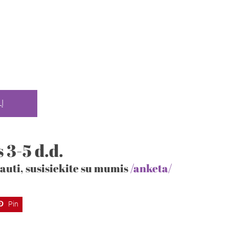
Į
 3-5 d.d.
auti, susisiekite su mumis
/anketa/
Pin